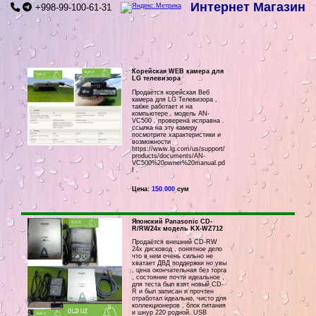
Интернет Магазин
+998-99-100-61-31
Корейская WEB камера для
LG телевизора
Продаётся корейская Веб
камера для LG Телевизора ,
также работает и на
компьютере . модель AN-
VC500 , проверена исправна .
ссылка на эту камеру
посмотрите характеристики и
возможности
https://www.lg.com/us/support/
products/documents/AN-
VC500%20owner%20manual.pd
f .
Цена:
150.000
сум
Японский Panasonic CD-
R/RW24x модель KX-WZ712
Продаётся внешний CD-RW
24x дисковод , понятное дело
что в нем очень сильно не
хватает ДВД поддержки но увы
, цена окончательная без торга
, состояние почти идеальное ,
для теста был взят новый CD-
R и был записан и прочтен
отработал идеально, чисто для
коллекционеров , блок питания
и шнур 220 родной. USB