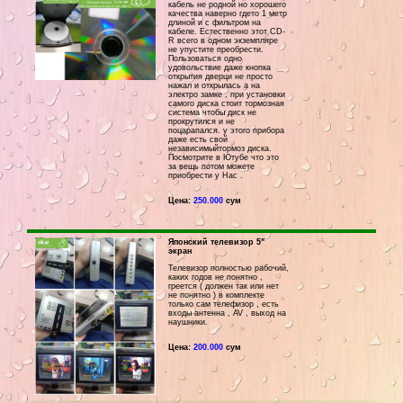
кабель не родной но хорошего
качества наверно гдето 1 метр
длиной и с фильтром на
кабеле. Естественно этот CD-
R всего в одном экземпляре
не упустите преобрести.
Пользоваться одно
удовольствие даже кнопка
открытия дверци не просто
нажал и открылась а на
электро замке , при установки
самого диска стоит тормозная
система чтобы диск не
прокрутился и не
поцарапался. у этого прибора
даже есть свой
независимыйтормоз диска.
Посмотрите в Ютубе что это
за вещь потом можете
приобрести у Нас .
Цена:
250.000
сум
Японский телевизор 5"
экран
Телевизор полностью рабочий,
каких годов не понятно ,
греется ( должен так или нет
не понятно ) в комплекте
только сам телефизор , есть
входы антенна , AV , выход на
наушники.
Цена:
200.000
сум